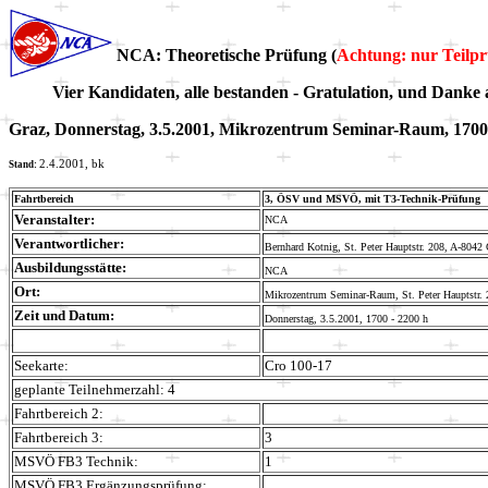
NCA: Theoretische Prüfung (
Achtung: nur Teilp
Vier Kandidaten, alle bestanden - Gratulation, und Danke 
Graz, Donnerstag, 3.5.2001, Mikrozentrum Seminar-Raum, 1700
2.4.2001
, bk
Stand:
Fahrtbereich
3, ÖSV und MSVÖ, mit T3-Technik-Prüfung
Veranstalter:
NCA
Verantwortlicher:
Bernhard Kotnig, St. Peter Hauptstr. 208, A-8042
Ausbildungsstätte:
NCA
Ort:
Mikrozentrum Seminar-Raum, St. Peter Hauptstr. 
Zeit und Datum:
Donnerstag, 3.5.2001, 1700 - 2200 h
Seekarte:
Cro 100-17
geplante Teilnehmerzahl: 4
Fahrtbereich 2:
Fahrtbereich 3:
3
MSVÖ FB3 Technik
:
1
MSVÖ FB3
Ergänzungsprüfung
: