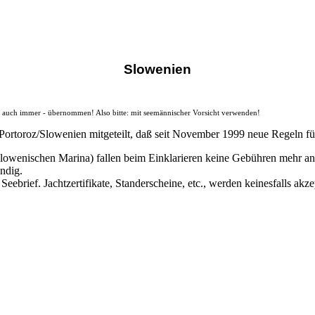
Slowenien
t auch immer - übernommen! Also bitte: mit seemännischer Vorsicht verwenden!
ortoroz/Slowenien mitgeteilt, daß seit November 1999 neue Regeln für
r slowenischen Marina) fallen beim Einklarieren keine Gebühren mehr an
ndig.
ebrief. Jachtzertifikate, Standerscheine, etc., werden keinesfalls akzep